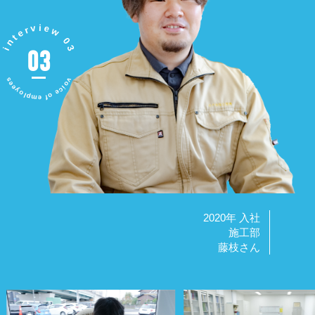
interview 03
03
voice of employees
2020年 入社
施工部
藤枝さん