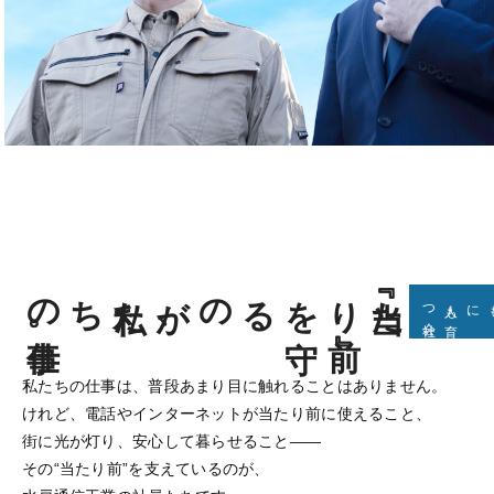
仕事。
私たちの
、
『当たり
前』
を
守
るのが
会社
私たちの仕事は、普段あまり目に触れることはありません。
けれど、電話やインターネットが当たり前に使えること、
街に光が灯り、安心して暮らせること——
その“当たり前”を支えているのが、