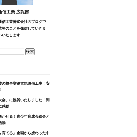
通信工業 広報部
通信工業株式会社のブログで
業務のことを発信していきま
いいたします！
校の校舎増築電気設備工事！安
す
大会」に協賛いたしました！間
に感動
咲かせる！青少年育成会総会と
活動
を育てる」企画から携わった中