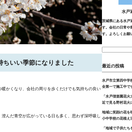
水戸
茨城県にある水戸
す。会社の日常や
す。よろしくお願
検
索:
持ちいい季節になりました
最近の投稿
水戸市立第四中学
全第一で施工中で
つ暖かくなり、会社の周りを歩くだけでも気持ちの良い
「水戸偕楽園花火
近で見る野村花火
地域に笑顔の花を
、澄んだ青空が広がっている日も多く、思わず深呼吸し
小中学校の花植え
「地域で子供たち